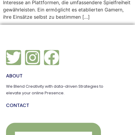
Interesse an Plattformen, die umfassendere Spielfreiheit
gewährleisten. Ein ermöglicht es etablierten Gamern,
ihre Einsätze selbst zu bestimmen […]
ABOUT
We Blend Creativity with data-driven Strategies to
elevate your online Presence.
CONTACT