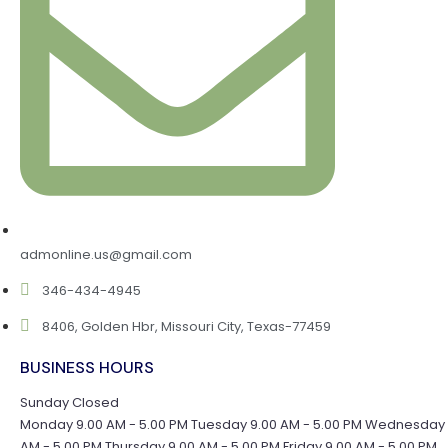
admonline.us@gmail.com
346-434-4945
8406, Golden Hbr, Missouri City, Texas-77459
BUSINESS HOURS
Sunday Closed
Monday 9.00 AM - 5.00 PM Tuesday 9.00 AM - 5.00 PM Wednesday 
AM - 5.00 PM Thursday 9.00 AM - 5.00 PM Friday 9.00 AM - 5.00 PM