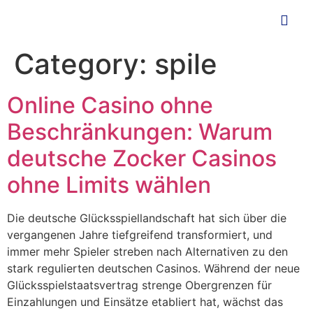
et yeni
casino siteleri
best online casinos
jojobet
holiganbet
j
Category:
spile
Online Casino ohne
Beschränkungen: Warum
deutsche Zocker Casinos
ohne Limits wählen
Die deutsche Glücksspiellandschaft hat sich über die
vergangenen Jahre tiefgreifend transformiert, und
immer mehr Spieler streben nach Alternativen zu den
stark regulierten deutschen Casinos. Während der neue
Glücksspielstaatsvertrag strenge Obergrenzen für
Einzahlungen und Einsätze etabliert hat, wächst das