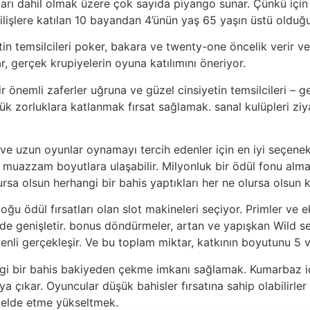
ları dahil olmak üzere çok sayıda piyango sunar. Çünkü için 
kilişlere katılan 10 bayandan 4’ünün yaş 65 yaşın üstü olduğ
in temsilcileri poker, bakara ve twenty-one öncelik verir ve g
, gerçek krupiyelerin oyuna katılımını öneriyor.
önemli zaferler uğruna ve güzel cinsiyetin temsilcileri – ger
ük zorluklara katlanmak fırsat sağlamak. sanal kulüpleri z
r ve uzun oyunlar oynamayı tercih edenler için en iyi seçenek
e muazzam boyutlara ulaşabilir. Milyonluk bir ödül fonu alma fı
sa olsun herhangi bir bahis yaptıkları her ne olursa olsun kul
rçoğu ödül fırsatları olan slot makineleri seçiyor. Primler ve 
e genişletir. bonus döndürmeler, artan ve yapışkan Wild se
enli gerçekleşir. Ve bu toplam miktar, katkının boyutunu 5 v
i bir bahis bakiyeden çekme imkanı sağlamak. Kumarbaz içi
taya çıkar. Oyuncular düşük bahisler fırsatına sahip olabili
 elde etme yükseltmek.