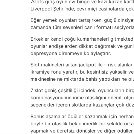
7slots giriş oyun evi bingo ve kazı kazan kart
Liverpool Şehri’nde, çevrimiçi casinolarda çe
Eğer yemek oyunları tartışırken, güçlü cinsiyet
zamanda tüm sevenleri canlı formatı seçiyorlar
Erkekler kendi çoğu kumarhaneleri gitmektedir 
oyunlar endişelerden dikkat dağıtmak ve günl
depresyona direnmeye kolaylaştırır.
Slot makineleri artan jackpot ile – risk alanla
ikramiye fonu yaratır, bu kesintisiz yükselir v
makinesine ne miktarda bahis yaptıkları ne olur
7 slot geniş çeşitliliği içindeki oyuncuların bi
kombinasyonunun inme olasılığını önemli ölçüd
seçenekler içeren slotlarda kazançlar çok düz
Bonus aşamalar ödüller kazanmak için herhang
böyle bir olasılık beklenmedik bir şekilde or
yapmak ve ücretsiz dönüşler ve diğer ödüller