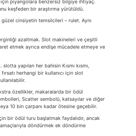
için piyangolara benzersiz bilgiye ihtiyaç.
unu keşfeden bir araştırma yürütüldü.
üzel cinsiyetin temsilcileri – rulet. Aynı
ginliği azaltmak. Slot makineleri ve çeşitli
iyaret etmek ayrıca endişe mücadele etmeye ve
. slotta yapılan her bahisin Kısmı kısmı,
rsatı herhangi bir kullanıcı için slot
lanılabilir.
ekstra özellikler, makaralarda bir ödül
mbolleri, Scatter sembolü, katsayılar ve diğer
eya 10 bin çarpanı kadar ötesine geçebilir.
n bir ödül turu başlatmak faydalıdır, ancak
rler amaçlarıyla döndürmek ek döndürme