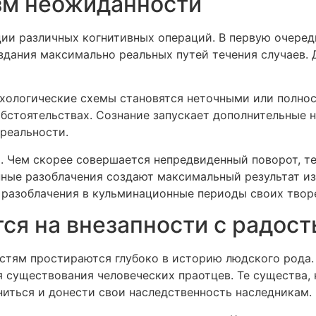
зм неожиданности
ии различных когнитивных операций. В первую очеред
здания максимально реальных путей течения случаев.
сихологические схемы становятся неточными или полн
бстоятельствах. Сознание запускает дополнительные 
реальности.
 Чем скорее совершается непредвиденный поворот, те
апные разоблачения создают максимальный результат и
 разоблачения в кульминационные периоды своих твор
тся на внезапности с радос
стям простираются глубоко в историю людского рода.
 существования человеческих праотцев. Те существа,
ниться и донести свои наследственность наследникам.