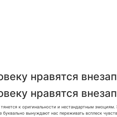
овеку нравятся внеза
овеку нравятся внеза
 тянется к оригинальности и нестандартным эмоциям. 
 буквально вынуждают нас переживать всплеск чувств