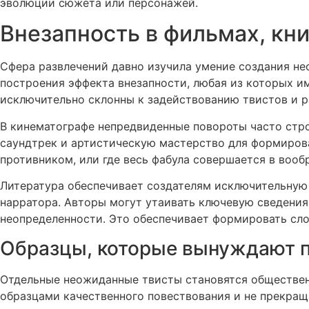
эволюции сюжета или персонажей.
Внезапность в фильмах, кни
Сфера развлечений давно изучила умение создания не
построения эффекта внезапности, любая из которых им
исключительно склонны к задействованию твистов и р
В кинематографе непредвиденные повороты часто стро
саундтрек и артистическую мастерство для формирова
противником, или где весь фабула совершается в воо
Литература обеспечивает создателям исключительную
нарратора. Авторы могут утаивать ключевую сведения
неопределенности. Это обеспечивает формировать сл
Образцы, которые вынуждают 
Отдельные неожиданные твисты становятся обществен
образцами качественного повествования и не прекращ