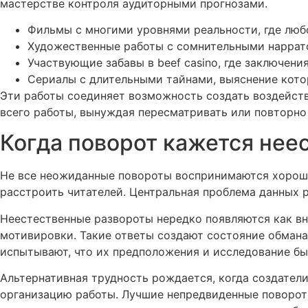
мастерстве контроля аудиторными прогнозами.
Фильмы с многими уровнями реальности, где люб
Художественные работы с сомнительными наррат
Участвующие забавы в beef casino, где заключен
Сериалы с длительными тайнами, выяснение кото
Эти работы соединяет возможность создать воздейст
всего работы, вынуждая пересматривать или повторно 
Когда поворот кажется нее
Не все неожиданные повороты воспринимаются хорошо
расстроить читателей. Центральная проблема данных р
Неестественные развороты нередко появляются как вн
мотивировки. Такие ответы создают состояние обмана 
испытывают, что их предположения и исследование бы
Альтернативная трудность рождается, когда создател
организацию работы. Лучшие непредвиденные поворот