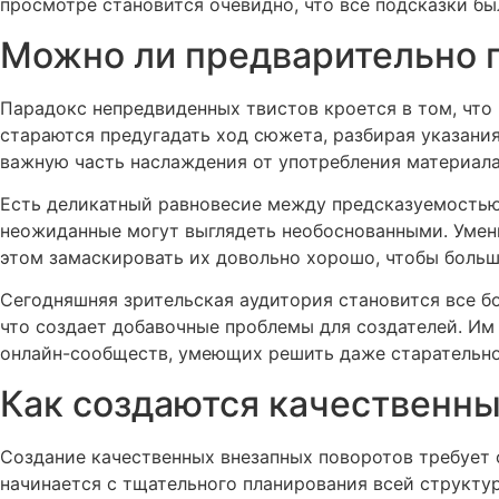
просмотре становится очевидно, что все подсказки был
Можно ли предварительно 
Парадокс непредвиденных твистов кроется в том, что
стараются предугадать ход сюжета, разбирая указания
важную часть наслаждения от употребления материала
Есть деликатный равновесие между предсказуемостью 
неожиданные могут выглядеть необоснованными. Умени
этом замаскировать их довольно хорошо, чтобы больши
Сегодняшняя зрительская аудитория становится все б
что создает добавочные проблемы для создателей. Им
онлайн-сообществ, умеющих решить даже старательно
Как создаются качественны
Создание качественных внезапных поворотов требует 
начинается с тщательного планирования всей структу