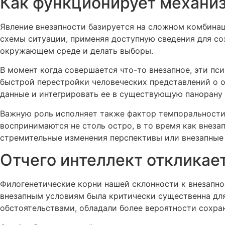
Как функционирует механи
Явление внезапности базируется на сложном комбинац
схемы ситуации, применяя доступную сведения для со
окружающем среде и делать выборы.
В момент когда совершается что-то внезапное, эти п
быстрой перестройки человеческих представлений о о
данные и интегрировать ее в существующую панорану 
Важную роль исполняет также фактор темпоральности.
воспринимаются не столь остро, в то время как внез
стремительные изменения перспективы или внезапные
Отчего интеллект откликае
Филогенетические корни нашей склонности к внезапно
внезапным условиям была критически существенна для
обстоятельствами, обладали более вероятности сохра