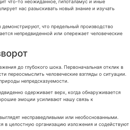
дит что-то неожиданное, гипоталамус и иные
лирует нас разыскивать новый знание и изучать
 демонстрируют, что предельный производство
вается непредвиденной или опережает человеческие
зворот
ажения до глубокого шока. Первоначальная отклик в
сти переосмыслить человеческие взгляды о ситуации.
 природы непредсказуемости.
двиденно одерживает верх, когда обнаруживается
орошие эмоции усиливают нашу связь к
 выглядят несправедливыми или необоснованными.
я в целостную организацию изложения и содействуют