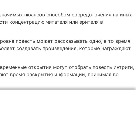
 значимых нюансов способом сосредоточения на иных
сти концентрацию читателя или зрителя в
ровне повесть может рассказывать одно, в то время
зволяет создавать произведения, которые награждают
ременные открытия могут отобрать повесть интриги,
вают время раскрытия информации, принимая во