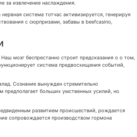
е за извлечение наслаждения.
а нервная система тотчас активизируется, генерируя
вования с сюрпризами, забавы в beefcasino,
и
 Наш мозг беспрестанно строит предсказания о о том,
 функционирует система предвосхищения событий,
азлад. Сознание вынужден стремительно
м предполагает больших умственных усилий, но
предвиденным развитием происшествий, рождается
ление сопровождается производством гормона