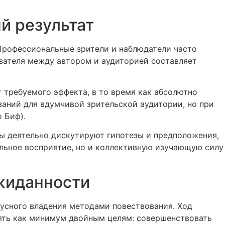
й результат
 Профессиональные зрители и наблюдатели часто
ователя между автором и аудиторией составляет
требуемого эффекта, в то время как абсолютно
заний для вдумчивой зрительской аудитории, но при
 Биф).
пы деятельно дискутируют гипотезы и предположения,
альное восприятие, но и коллективную изучающую силу
жиданности
кусного владения методами повествования. Ход
нять как минимум двойным целям: совершенствовать