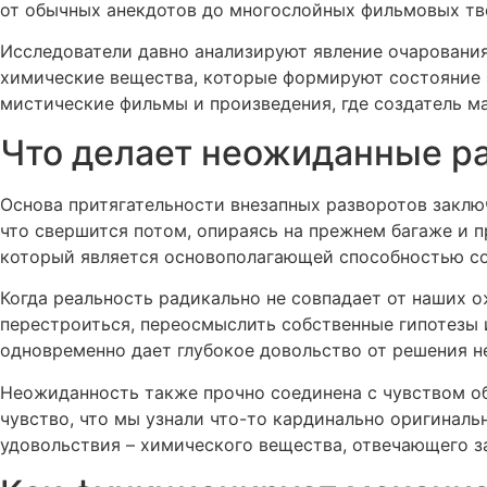
от обычных анекдотов до многослойных фильмовых тво
Исследователи давно анализируют явление очарования 
химические вещества, которые формируют состояние э
мистические фильмы и произведения, где создатель м
Что делает неожиданные р
Основа притягательности внезапных разворотов заклю
что свершится потом, опираясь на прежнем багаже и 
который является основополагающей способностью со
Когда реальность радикально не совпадает от наших 
перестроиться, переосмыслить собственные гипотезы 
одновременно дает глубокое довольство от решения неп
Неожиданность также прочно соединена с чувством о
чувство, что мы узнали что-то кардинально оригинал
удовольствия – химического вещества, отвечающего з