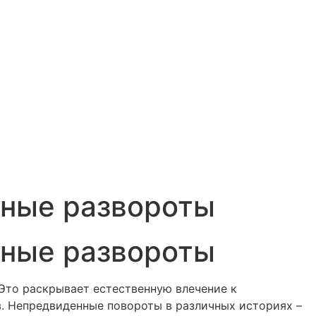
пные развороты
пные развороты
Это раскрывает естественную влечение к
. Непредвиденные повороты в различных историях –