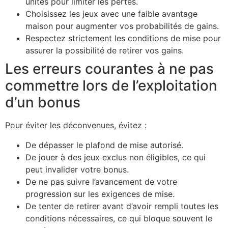
unités pour limiter les pertes.
Choisissez les jeux avec une faible avantage
maison pour augmenter vos probabilités de gains.
Respectez strictement les conditions de mise pour
assurer la possibilité de retirer vos gains.
Les erreurs courantes à ne pas
commettre lors de l’exploitation
d’un bonus
Pour éviter les déconvenues, évitez :
De dépasser le plafond de mise autorisé.
De jouer à des jeux exclus non éligibles, ce qui
peut invalider votre bonus.
De ne pas suivre l’avancement de votre
progression sur les exigences de mise.
De tenter de retirer avant d’avoir rempli toutes les
conditions nécessaires, ce qui bloque souvent le