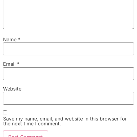
Name
*
Email
*
Website
Save my name, email, and website in this browser for
the next time I comment.