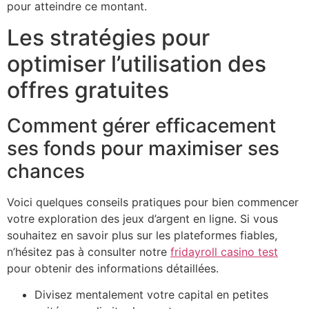
pour atteindre ce montant.
Les stratégies pour
optimiser l’utilisation des
offres gratuites
Comment gérer efficacement
ses fonds pour maximiser ses
chances
Voici quelques conseils pratiques pour bien commencer
votre exploration des jeux d’argent en ligne. Si vous
souhaitez en savoir plus sur les plateformes fiables,
n’hésitez pas à consulter notre
fridayroll casino test
pour obtenir des informations détaillées.
Divisez mentalement votre capital en petites