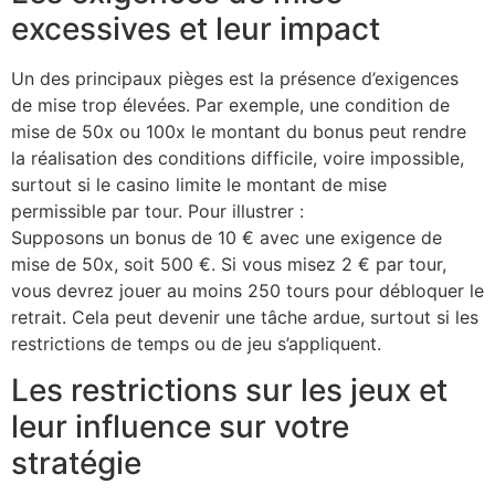
excessives et leur impact
Un des principaux pièges est la présence d’exigences
de mise trop élevées. Par exemple, une condition de
mise de 50x ou 100x le montant du bonus peut rendre
la réalisation des conditions difficile, voire impossible,
surtout si le casino limite le montant de mise
permissible par tour. Pour illustrer :
Supposons un bonus de 10 € avec une exigence de
mise de 50x, soit 500 €. Si vous misez 2 € par tour,
vous devrez jouer au moins 250 tours pour débloquer le
retrait. Cela peut devenir une tâche ardue, surtout si les
restrictions de temps ou de jeu s’appliquent.
Les restrictions sur les jeux et
leur influence sur votre
stratégie