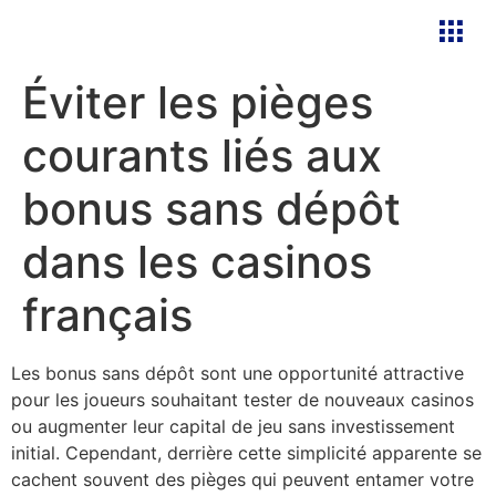
t
norabahis
jojobet
ordu escort
Éviter les pièges
courants liés aux
bonus sans dépôt
dans les casinos
français
Les bonus sans dépôt sont une opportunité attractive
pour les joueurs souhaitant tester de nouveaux casinos
ou augmenter leur capital de jeu sans investissement
initial. Cependant, derrière cette simplicité apparente se
cachent souvent des pièges qui peuvent entamer votre