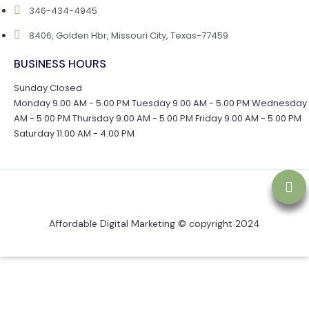
346-434-4945
8406, Golden Hbr, Missouri City, Texas-77459
BUSINESS HOURS
Sunday Closed
Monday 9.00 AM - 5.00 PM Tuesday 9.00 AM - 5.00 PM Wednesday 
AM - 5.00 PM Thursday 9.00 AM - 5.00 PM Friday 9.00 AM - 5.00 PM
Saturday 11.00 AM - 4.00 PM
Affordable Digital Marketing © copyright 2024