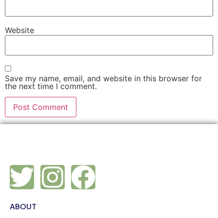
Website
Save my name, email, and website in this browser for
the next time I comment.
ABOUT