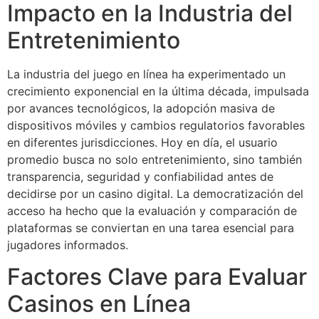
Impacto en la Industria del
Entretenimiento
La industria del juego en línea ha experimentado un
crecimiento exponencial en la última década, impulsada
por avances tecnológicos, la adopción masiva de
dispositivos móviles y cambios regulatorios favorables
en diferentes jurisdicciones. Hoy en día, el usuario
promedio busca no solo entretenimiento, sino también
transparencia, seguridad y confiabilidad antes de
decidirse por un casino digital. La democratización del
acceso ha hecho que la evaluación y comparación de
plataformas se conviertan en una tarea esencial para
jugadores informados.
Factores Clave para Evaluar
Casinos en Línea