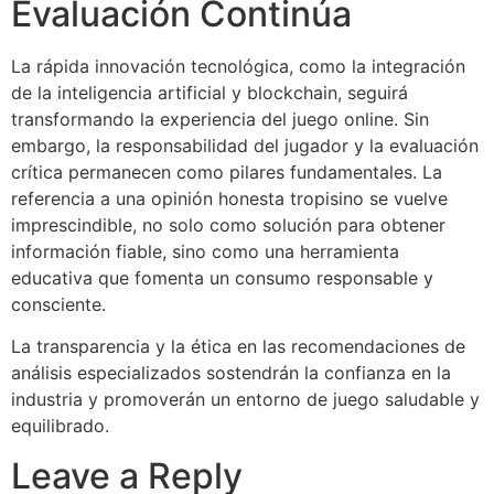
Evaluación Continúa
La rápida innovación tecnológica, como la integración
de la inteligencia artificial y blockchain, seguirá
transformando la experiencia del juego online. Sin
embargo, la responsabilidad del jugador y la evaluación
crítica permanecen como pilares fundamentales. La
referencia a una opinión honesta tropisino se vuelve
imprescindible, no solo como solución para obtener
información fiable, sino como una herramienta
educativa que fomenta un consumo responsable y
consciente.
La transparencia y la ética en las recomendaciones de
análisis especializados sostendrán la confianza en la
industria y promoverán un entorno de juego saludable y
equilibrado.
Leave a Reply