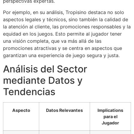
perspectivas expertas.
Por ejemplo, en su análisis, Tropisino destaca no solo
aspectos legales y técnicos, sino también la calidad de
la atención al cliente, las promociones responsables y la
equidad en los juegos. Esto permite al jugador tener
una visión completa, que va más allá de las
promociones atractivas y se centra en aspectos que
garantizan una experiencia de juego segura y justa.
Análisis del Sector
mediante Datos y
Tendencias
Aspecto
Datos Relevantes
Implications
para el
Jugador