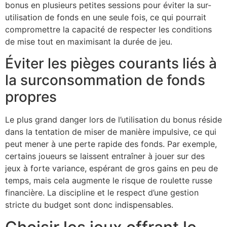
bonus en plusieurs petites sessions pour éviter la sur-
utilisation de fonds en une seule fois, ce qui pourrait
compromettre la capacité de respecter les conditions
de mise tout en maximisant la durée de jeu.
Éviter les pièges courants liés à
la surconsommation de fonds
propres
Le plus grand danger lors de l’utilisation du bonus réside
dans la tentation de miser de manière impulsive, ce qui
peut mener à une perte rapide des fonds. Par exemple,
certains joueurs se laissent entraîner à jouer sur des
jeux à forte variance, espérant de gros gains en peu de
temps, mais cela augmente le risque de roulette russe
financière. La discipline et le respect d’une gestion
stricte du budget sont donc indispensables.