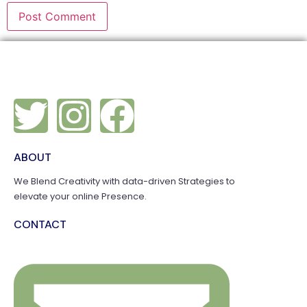
ABOUT
We Blend Creativity with data-driven Strategies to
elevate your online Presence.
CONTACT