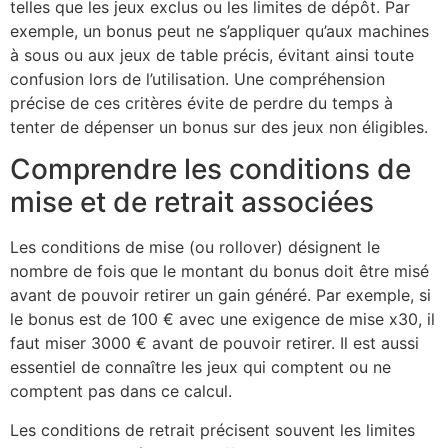
telles que les jeux exclus ou les limites de dépôt. Par
exemple, un bonus peut ne s’appliquer qu’aux machines
à sous ou aux jeux de table précis, évitant ainsi toute
confusion lors de l’utilisation. Une compréhension
précise de ces critères évite de perdre du temps à
tenter de dépenser un bonus sur des jeux non éligibles.
Comprendre les conditions de
mise et de retrait associées
Les conditions de mise (ou rollover) désignent le
nombre de fois que le montant du bonus doit être misé
avant de pouvoir retirer un gain généré. Par exemple, si
le bonus est de 100 € avec une exigence de mise x30, il
faut miser 3000 € avant de pouvoir retirer. Il est aussi
essentiel de connaître les jeux qui comptent ou ne
comptent pas dans ce calcul.
Les conditions de retrait précisent souvent les limites