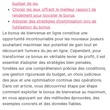
budget de jeu
Choisir les jeux offrant le meilleur rapport de
rendement pour booster le bonus
Adopter des stratégies d’optimisation lors de
l’utilisation du bonus
Le bonus de bienvenue en ligne constitue une
opportunité incontournable pour les nouveaux joueurs
souhaitant maximiser leur potentiel de gain tout en
découvrant l’univers du jeu en ligne. Cependant, pour
transformer ce bonus en véritable levier de profit, il est
essentiel d’adopter des stratégies bien pensées,
fondées sur une compréhension précise des conditions,
une gestion rigoureuse du budget, un choix judicieux
des jeux et une optimisation continue des opérations.
Dans cet article, vous découvrirez étape par étape
comment exploiter le bonus de bienvenue au maximum,
en vous appuyant sur des méthodes éprouvées, des
exemples concrets et des données fiables.