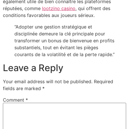
également utile de bien connaître les plateformes
réputées, comme
lootzino casino
, qui offrent des
conditions favorables aux joueurs sérieux.
“Adopter une gestion stratégique et
disciplinée demeure la clé principale pour
transformer un bonus de bienvenue en profits
substantiels, tout en évitant les pièges
courants de la volatilité et de la perte rapide.”
Leave a Reply
Your email address will not be published.
Required
fields are marked
*
Comment
*