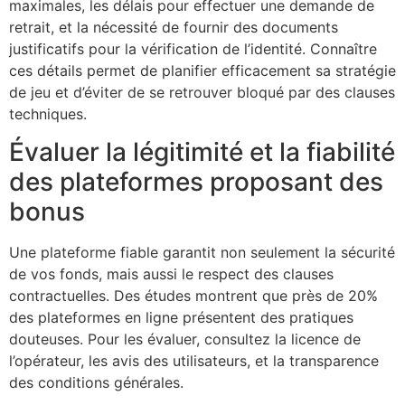
maximales, les délais pour effectuer une demande de
retrait, et la nécessité de fournir des documents
justificatifs pour la vérification de l’identité. Connaître
ces détails permet de planifier efficacement sa stratégie
de jeu et d’éviter de se retrouver bloqué par des clauses
techniques.
Évaluer la légitimité et la fiabilité
des plateformes proposant des
bonus
Une plateforme fiable garantit non seulement la sécurité
de vos fonds, mais aussi le respect des clauses
contractuelles. Des études montrent que près de 20%
des plateformes en ligne présentent des pratiques
douteuses. Pour les évaluer, consultez la licence de
l’opérateur, les avis des utilisateurs, et la transparence
des conditions générales.