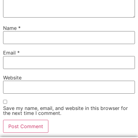
Name
*
Email
*
Website
Save my name, email, and website in this browser for
the next time I comment.