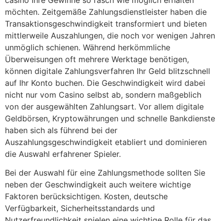
möchten. Zeitgemäße Zahlungsdienstleister haben die
Transaktionsgeschwindigkeit transformiert und bieten
mittlerweile Auszahlungen, die noch vor wenigen Jahren
unmöglich schienen. Während herkömmliche
Überweisungen oft mehrere Werktage benötigen,
können digitale Zahlungsverfahren Ihr Geld blitzschnell
auf Ihr Konto buchen. Die Geschwindigkeit wird dabei
nicht nur vom Casino selbst ab, sondern maßgeblich
von der ausgewählten Zahlungsart. Vor allem digitale
Geldbörsen, Kryptowährungen und schnelle Bankdienste
haben sich als führend bei der
Auszahlungsgeschwindigkeit etabliert und dominieren
die Auswahl erfahrener Spieler.
Bei der Auswahl für eine Zahlungsmethode sollten Sie
neben der Geschwindigkeit auch weitere wichtige
Faktoren berücksichtigen. Kosten, deutsche
Verfügbarkeit, Sicherheitsstandards und
Nutzerfreundlichkeit spielen eine wichtige Rolle für das