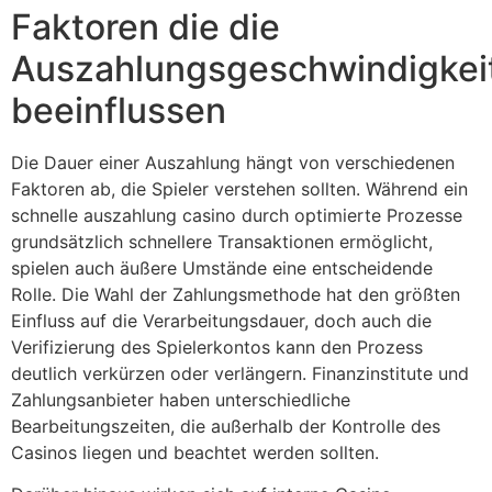
Faktoren die die
Auszahlungsgeschwindigkei
beeinflussen
Die Dauer einer Auszahlung hängt von verschiedenen
Faktoren ab, die Spieler verstehen sollten. Während ein
schnelle auszahlung casino durch optimierte Prozesse
grundsätzlich schnellere Transaktionen ermöglicht,
spielen auch äußere Umstände eine entscheidende
Rolle. Die Wahl der Zahlungsmethode hat den größten
Einfluss auf die Verarbeitungsdauer, doch auch die
Verifizierung des Spielerkontos kann den Prozess
deutlich verkürzen oder verlängern. Finanzinstitute und
Zahlungsanbieter haben unterschiedliche
Bearbeitungszeiten, die außerhalb der Kontrolle des
Casinos liegen und beachtet werden sollten.