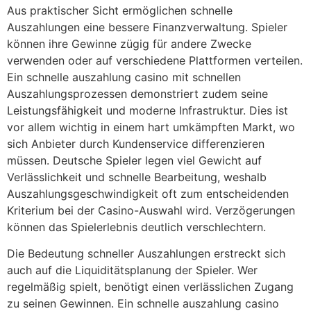
Aus praktischer Sicht ermöglichen schnelle
Auszahlungen eine bessere Finanzverwaltung. Spieler
können ihre Gewinne zügig für andere Zwecke
verwenden oder auf verschiedene Plattformen verteilen.
Ein schnelle auszahlung casino mit schnellen
Auszahlungsprozessen demonstriert zudem seine
Leistungsfähigkeit und moderne Infrastruktur. Dies ist
vor allem wichtig in einem hart umkämpften Markt, wo
sich Anbieter durch Kundenservice differenzieren
müssen. Deutsche Spieler legen viel Gewicht auf
Verlässlichkeit und schnelle Bearbeitung, weshalb
Auszahlungsgeschwindigkeit oft zum entscheidenden
Kriterium bei der Casino-Auswahl wird. Verzögerungen
können das Spielerlebnis deutlich verschlechtern.
Die Bedeutung schneller Auszahlungen erstreckt sich
auch auf die Liquiditätsplanung der Spieler. Wer
regelmäßig spielt, benötigt einen verlässlichen Zugang
zu seinen Gewinnen. Ein schnelle auszahlung casino