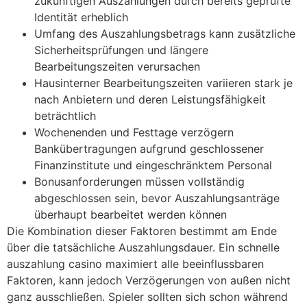
zukünftigen Auszahlungen durch bereits geprüfte
Identität erheblich
Umfang des Auszahlungsbetrags kann zusätzliche
Sicherheitsprüfungen und längere
Bearbeitungszeiten verursachen
Hausinterner Bearbeitungszeiten variieren stark je
nach Anbietern und deren Leistungsfähigkeit
beträchtlich
Wochenenden und Festtage verzögern
Bankübertragungen aufgrund geschlossener
Finanzinstitute und eingeschränktem Personal
Bonusanforderungen müssen vollständig
abgeschlossen sein, bevor Auszahlungsanträge
überhaupt bearbeitet werden können
Die Kombination dieser Faktoren bestimmt am Ende
über die tatsächliche Auszahlungsdauer. Ein schnelle
auszahlung casino maximiert alle beeinflussbaren
Faktoren, kann jedoch Verzögerungen von außen nicht
ganz ausschließen. Spieler sollten sich schon während