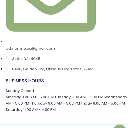
admonline.us@gmail.com
346-434-4945
8406, Golden Hbr, Missouri City, Texas-77459
BUSINESS HOURS
Sunday Closed
Monday 9.00 AM - 5.00 PM Tuesday 9.00 AM - 5.00 PM Wednesday 
AM - 5.00 PM Thursday 9.00 AM - 5.00 PM Friday 9.00 AM - 5.00 PM
Saturday 11.00 AM - 4.00 PM