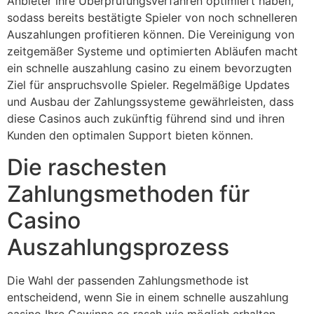
Anbieter ihre Überprüfungsverfahren optimiert haben,
sodass bereits bestätigte Spieler von noch schnelleren
Auszahlungen profitieren können. Die Vereinigung von
zeitgemäßer Systeme und optimierten Abläufen macht
ein schnelle auszahlung casino zu einem bevorzugten
Ziel für anspruchsvolle Spieler. Regelmäßige Updates
und Ausbau der Zahlungssysteme gewährleisten, dass
diese Casinos auch zukünftig führend sind und ihren
Kunden den optimalen Support bieten können.
Die raschesten
Zahlungsmethoden für
Casino
Auszahlungsprozess
Die Wahl der passenden Zahlungsmethode ist
entscheidend, wenn Sie in einem schnelle auszahlung
casino Ihre Gewinne so rasch wie möglich erhalten