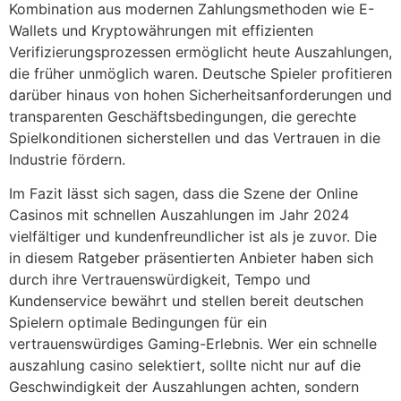
Kombination aus modernen Zahlungsmethoden wie E-
Wallets und Kryptowährungen mit effizienten
Verifizierungsprozessen ermöglicht heute Auszahlungen,
die früher unmöglich waren. Deutsche Spieler profitieren
darüber hinaus von hohen Sicherheitsanforderungen und
transparenten Geschäftsbedingungen, die gerechte
Spielkonditionen sicherstellen und das Vertrauen in die
Industrie fördern.
Im Fazit lässt sich sagen, dass die Szene der Online
Casinos mit schnellen Auszahlungen im Jahr 2024
vielfältiger und kundenfreundlicher ist als je zuvor. Die
in diesem Ratgeber präsentierten Anbieter haben sich
durch ihre Vertrauenswürdigkeit, Tempo und
Kundenservice bewährt und stellen bereit deutschen
Spielern optimale Bedingungen für ein
vertrauenswürdiges Gaming-Erlebnis. Wer ein schnelle
auszahlung casino selektiert, sollte nicht nur auf die
Geschwindigkeit der Auszahlungen achten, sondern