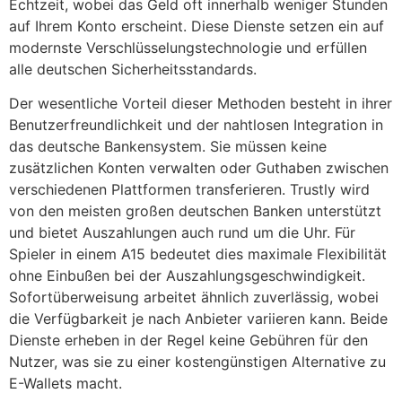
Echtzeit, wobei das Geld oft innerhalb weniger Stunden
auf Ihrem Konto erscheint. Diese Dienste setzen ein auf
modernste Verschlüsselungstechnologie und erfüllen
alle deutschen Sicherheitsstandards.
Der wesentliche Vorteil dieser Methoden besteht in ihrer
Benutzerfreundlichkeit und der nahtlosen Integration in
das deutsche Bankensystem. Sie müssen keine
zusätzlichen Konten verwalten oder Guthaben zwischen
verschiedenen Plattformen transferieren. Trustly wird
von den meisten großen deutschen Banken unterstützt
und bietet Auszahlungen auch rund um die Uhr. Für
Spieler in einem A15 bedeutet dies maximale Flexibilität
ohne Einbußen bei der Auszahlungsgeschwindigkeit.
Sofortüberweisung arbeitet ähnlich zuverlässig, wobei
die Verfügbarkeit je nach Anbieter variieren kann. Beide
Dienste erheben in der Regel keine Gebühren für den
Nutzer, was sie zu einer kostengünstigen Alternative zu
E-Wallets macht.