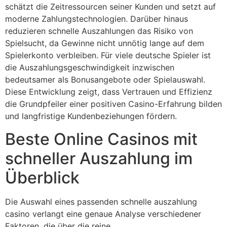
schätzt die Zeitressourcen seiner Kunden und setzt auf
moderne Zahlungstechnologien. Darüber hinaus
reduzieren schnelle Auszahlungen das Risiko von
Spielsucht, da Gewinne nicht unnötig lange auf dem
Spielerkonto verbleiben. Für viele deutsche Spieler ist
die Auszahlungsgeschwindigkeit inzwischen
bedeutsamer als Bonusangebote oder Spielauswahl.
Diese Entwicklung zeigt, dass Vertrauen und Effizienz
die Grundpfeiler einer positiven Casino-Erfahrung bilden
und langfristige Kundenbeziehungen fördern.
Beste Online Casinos mit
schneller Auszahlung im
Überblick
Die Auswahl eines passenden schnelle auszahlung
casino verlangt eine genaue Analyse verschiedener
Faktoren, die über die reine