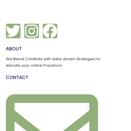
ABOUT
We Blend Creativity with data-driven Strategies to
elevate your online Presence.
CONTACT